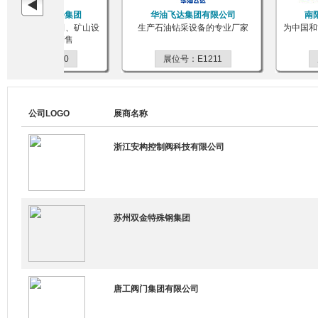
台杰瑞石油服务集团
华油飞达集团有限公司
南阳
用设备制造,油田、矿山设
生产石油钻采设备的专业厂家
为中国和世
备维修及配件销售
展位号：E1230
展位号：E1211
展
公司LOGO
展商名称
浙江安构控制阀科技有限公司
苏州双金特殊钢集团
唐工阀门集团有限公司