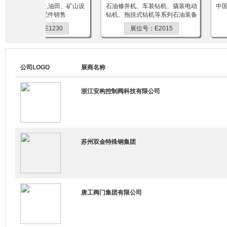
田专用设备制造,油田、矿山设
石油修井机、车装钻机、撬装电动
中国
备维修及配件销售
钻机、拖挂式钻机等系列石油装备
展位号：E1230
展位号：E2015
公司LOGO
展商名称
浙江安构控制阀科技有限公司
苏州双金特殊钢集团
唐工阀门集团有限公司