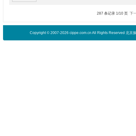
287 条记录 1/10 页
下
Copyright © 2007-2026 cippe.com.cn All Rights 