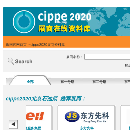
返回官网首页
>
cippe2020展商资料库
展商名称：
展
全部
东一号馆
东二号馆
东
cippe2020北京石油展_推荐展商：
烟台杰瑞石油服务集团
东方先科
博