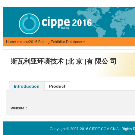
Home
>
cippe2016 Beijing Exhibitor Database
>
斯瓦利亚环境技术 (北 京 )有 限公 司
Introduction
Product
Website：
Copyright © 2007-2016 CIPPE.COM.CN All Rights 