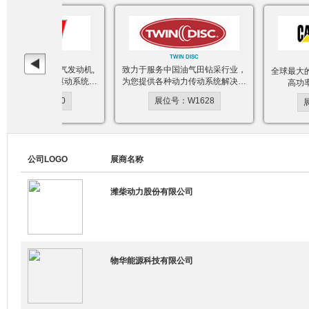
MTU
TWIN DISC
的柴油和天然气发动机,
致力于服务中国油气田钻采行业，
全球最大的工
柴油机和成套驱动系统生
为您提供各种动力传动系统解决方
高功率发
产制造商
案
位号：W1600
展位号：W1628
展位
公司LOGO
展商名称
潍柴动力股份有限公司
物华能源科技有限公司