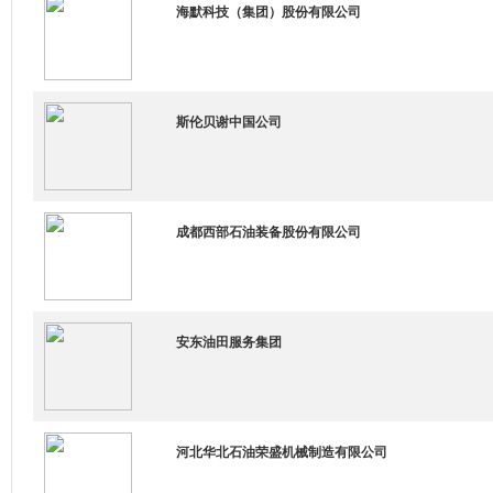
海默科技（集团）股份有限公司
斯伦贝谢中国公司
成都西部石油装备股份有限公司
安东油田服务集团
河北华北石油荣盛机械制造有限公司