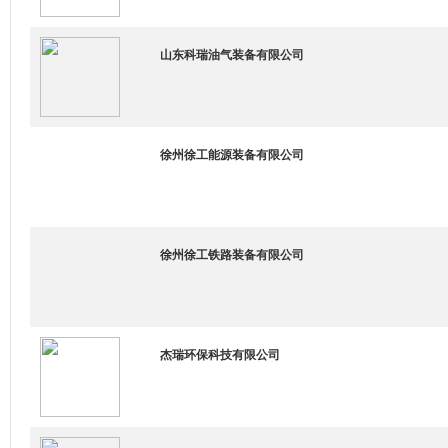
山东科瑞油气装备有限公司
徐州徐工能源装备有限公司
徐州徐工铁路装备有限公司
杰瑞环保科技有限公司