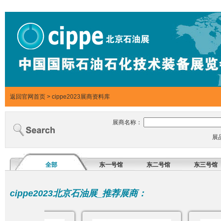
返回官网首页
>
cippe2023展商资料库
展商名称：
展
全部
东一号馆
东二号馆
东三号馆
cippe2023北京石油展_推荐展商：