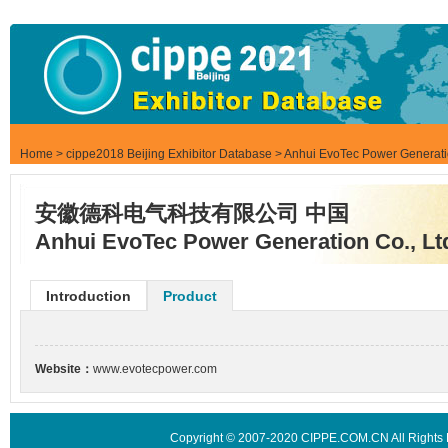
Home
>
cippe2018 Beijing Exhibitor Database
> Anhui EvoTec Power Generatio
安徽德科电气科技有限公司 中国
Anhui EvoTec Power Generation Co., Lt
Introduction
Product
Website：
www.evotecpower.com
Copyright © 2007-2020 CIPPE.COM.CN All Rights