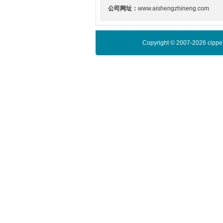
公司网址：
www.aishengzhineng.com
Copyright © 2007-2026