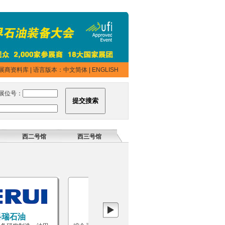
展商资料库
| 语言版本：
中文简体
|
ENGLISH
位号：
西二号馆
西三号馆
瑞石油
上海神开
骏