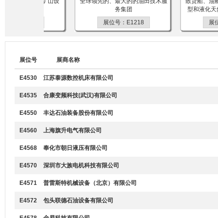
设备制造,油田、矿山设
全球领先的、最大的的油田技术服
散货船、油船
维修及配件销售
务集团
型和液化天然
海洋工程装备
位号：E1230
展位号：E1218
展位
展位号
展商名称
E4530
江苏泰源数控机床有限公司
E4535
合康变频科技(武汉)有限公司
E4550
丰达石油装备股份有限公司
E4560
上海旗升电气有限公司
E4568
奉化市朝日液压有限公司
E4570
深圳市大族电机科技有限公司
E4571
普雷斯特机械设备（北京）有限公司
E4572
包头联德石油设备有限公司